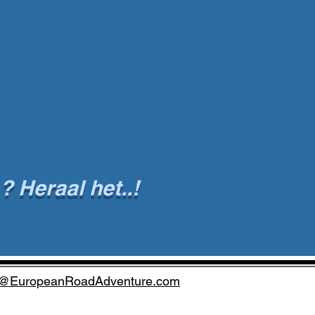
 Heraal het..!
t@EuropeanRoadAdventure.com