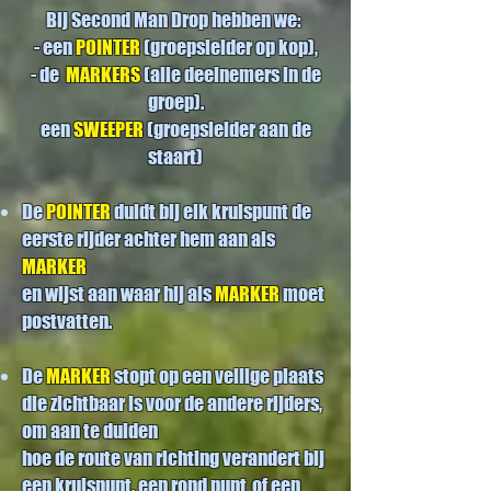
Bij Second Man Drop hebben we:
- een
POINTER
(groepsleider op kop),
- de
MARKERS
(alle deelnemers in de
groep).
een
SWEEPER
(groepsleider aan de
staart)
De
POINTER
duidt bij elk kruispunt de
eerste rijder achter hem aan als
MARKER
en wijst aan waar hij als
MARKER
moet
postvatten.
De
MARKER
stopt op een veilige plaats
die zichtbaar is voor de andere rijders,
om aan te duiden
hoe de route van richting verandert bij
een kruispunt, een rond punt
of een