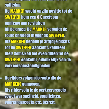
splitsing.
De
MARKER
wacht op zijn positie tot de
SWEEPER
hem een
OK
geeft
om
opnieuw aan te sluiten
bij de groep.
De
MARKER
vervolgt de
route en voegt in
voor
de
SWEEPER
.
Als
MARKER
behoud je altijd je plaats
tot de
SWEEPER
aankomt.
Panikeer
niet! Soms kan het even duren tot de
SWEEPER
aankomt,
afhankelijk van de
verkeersomstandigheden.
De rijders volgen de route die de
MARKERS
aangeven.
Als rijder volg je de verkeersregels,
zowel wat snelheid, stoplichten,
voorrangsregels, etc. betreft.