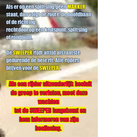
Als er op een splitsing geen
MARKER
staat, dan volgt de route, de hoofdbaan
of de richting
rechtdoor op een kruispunt, splitsing
of rondpunt.
De
SWEEPER
rijdt altijd als laatste
gedurende de hele rit.
Alle rijders
blijven
voor
de
SWEEPER
.
Als een rijder uitzonderlijk besluit
de groep te verlaten, moet deze
wachten
tot de SWEEPER langskomt en
hem informeren van zijn
beslissing.