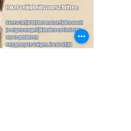
Enkel veiligheidsvoorschriften:
Overschrijd bij het motorrijden nooit
je eigen mogelijkheden en limieten
om te proberen
een groep te volgen.
Er zal altijd
iemand wachten op een splitsing om
je de route te wijzen.
We voorzien regelmatig stops om te
pauzeren, te drinken, te roken en veilig
te recupereren.
Maar niet elke stop is een rookpauze!
Zo lang de
POINTER
zijn helm draagt, is
het een korte pauze en kan de groep op
elk moment terug vertrekken.
Rijd op een tempo dat je beheerst.
We
rijden geen wedstrijd en laten